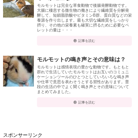
モルモットは完全な草食動物で後腸発酵動物です。
大腸に棲息する微生物の働きにより繊維質を分解発
酵して、短鎖脂肪酸やビタミンB群、蛋白質などの栄
養源を作り出します。最も大切な繊維質をしっかり
摂り、その他の栄養素も確実に摂るために必要なペ
レットの量は・・・
記事を読む
モルモットの鳴き声とその意味は？
モルモットは感情表現の豊かな動物です。もともと
群れで生活していたモルモットはお互いのコミュニ
ケーションツールのひとつとしていろいろな鳴き声
や仕草で意思を表わそうとする習性があります。普
段の生活の中でよく聞く鳴き声とその意味について
まとめてみました。
記事を読む
スポンサーリンク