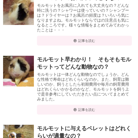
モルモットをお風呂に入れても大丈夫なの？どんな
時に洗うの？シャワーは使っていいの？シャンプー
は？ドライヤーは？お風呂の頻度は？いろいろ気に
なりますよね。モルモットならではの注意点も気に
なるところです。様々な情報をまとめてみてわかっ
たことは・・・
記事を読む
モルモット早わかり！ そもそもモル
モットってどんな動物なの？
モルモットは一体どんな動物なのでしょうか。どん
な性格で寿命はどれくらいなのか。また、飼育は難
しいのか、飼うとしたら初期費用や毎月の飼育費用
はどれくらいかかるのかなど、モルモットを飼う上
で是非参考にしていただきたい点についてまとめて
みました。
記事を読む
モルモットに与えるペレットはどれく
らいが適量なの？